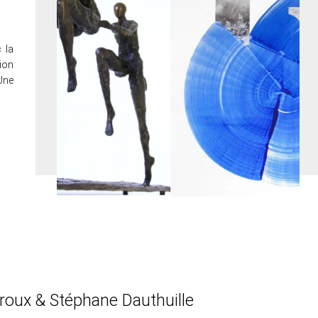
c la
ion
Une
roux & Stéphane Dauthuille