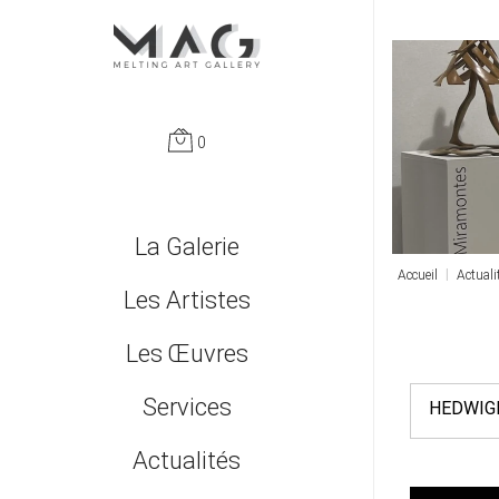
0
Passer
La Galerie
Accueil
Actuali
le
Qui sommes nous ?
Les Artistes
menu
Les Œuvres
Monumentales
Services
HEDWIG
Nouveautés
Leasing et fiscalité | Entreprises et professions libérales
Actualités
Peintures
Accompagnement | Conseil