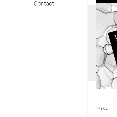
Contact
Sculptures
Emballage & Expédition
Photographies
Facilités de paiement
Dessins
Sécurité | Authenticité
Œuvres digitales
ARTRA - projeter l'oeuvre
Œuvres de moins de 1 000 €
17 nov.