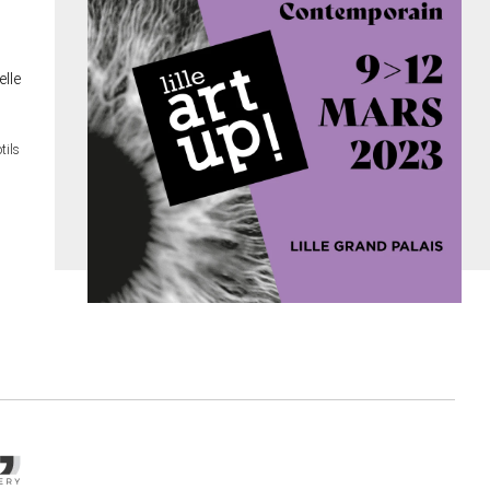
lle
tils