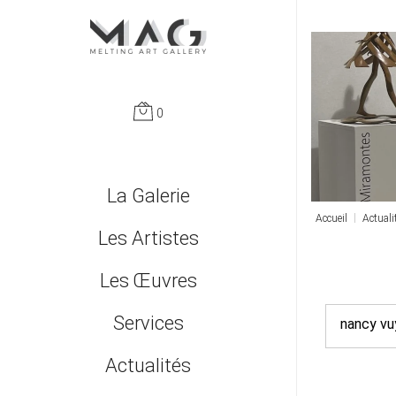
0
Passer
La Galerie
Accueil
Actuali
le
Qui sommes nous ?
Les Artistes
menu
Les Œuvres
Monumentales
Services
nancy vu
Nouveautés
Leasing et fiscalité | Entreprises et professions libérales
Actualités
Peintures
Accompagnement | Conseil