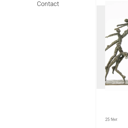
Contact
Sculptures
Emballage & Expédition
Photographies
Facilités de paiement
Dessins
Sécurité | Authenticité
Œuvres digitales
ARTRA - projeter l'oeuvre
Œuvres de moins de 1 000 €
25 févr.