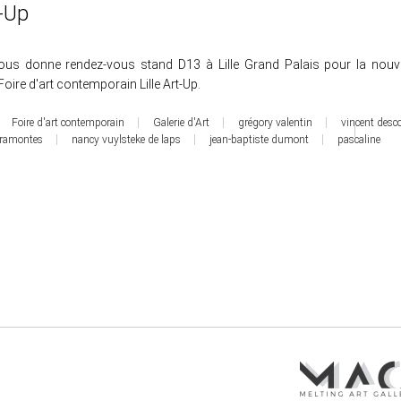
t-Up
vous donne rendez-vous stand D13 à Lille Grand Palais pour la nouve
 Foire d'art contemporain Lille Art-Up.
Foire d'art contemporain
Galerie d'Art
grégory valentin
vincent desco
iramontes
nancy vuylsteke de laps
jean-baptiste dumont
pascaline