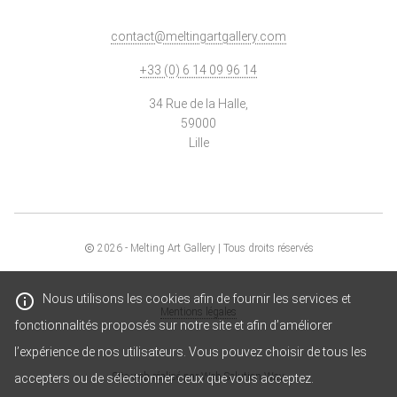
contact@meltingartgallery.com
+33 (0) 6 14 09 96 14
34 Rue de la Halle,
59000
Lille
2026
- Melting Art Gallery | Tous droits réservés
Nous utilisons les cookies afin de fournir les services et
Mentions légales
fonctionnalités proposés sur notre site et afin d’améliorer
l’expérience de nos utilisateurs. Vous pouvez choisir de tous les
Site web réalisé par
Web Solution Way
accepters ou de sélectionner ceux que vous acceptez.