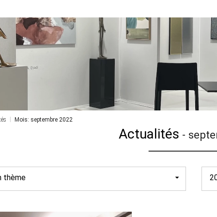
tés
Mois: septembre 2022
Actualités
-
sept
un thème
2