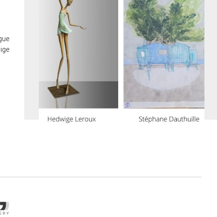
gue
ige