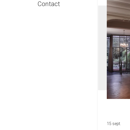
Contact
Sculptures
Emballage & Expédition
Photographies
Facilités de paiement
Dessins
Sécurité | Authenticité
Œuvres digitales
ARTRA - projeter l'oeuvre
Œuvres de moins de 1 000 €
15 sept.