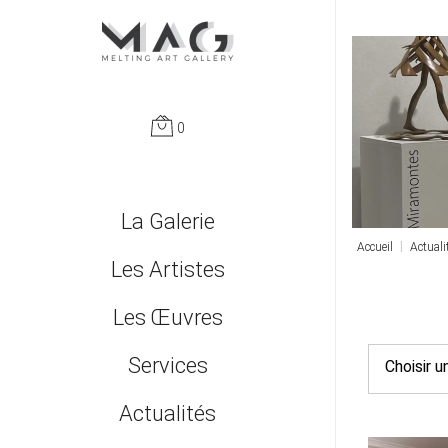
0
Passer
La Galerie
Accueil
Actuali
le
Qui sommes nous ?
Les Artistes
menu
Les Œuvres
Monumentales
Services
Choisir 
Nouveautés
Leasing et fiscalité | Entreprises et professions libérales
Actualités
Peintures
Accompagnement | Conseil