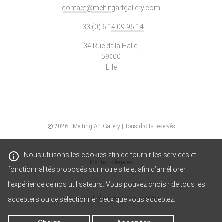
contact@meltingartgallery.com
+33 (0) 6 14 09 96 14
34 Rue de la Halle,
59000
Lille
2026
- Melting Art Gallery | Tous droits réservés
Nous utilisons les cookies afin de fournir les services et
Mentions légales
fonctionnalités proposés sur notre site et afin d’améliorer
l’expérience de nos utilisateurs. Vous pouvez choisir de tous les
Site web réalisé par
Web Solution Way
accepters ou de sélectionner ceux que vous acceptez.