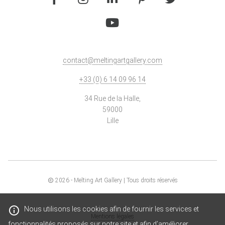
contact@meltingartgallery.com
+33 (0) 6 14 09 96 14
34 Rue de la Halle,
59000
Lille
2026
- Melting Art Gallery | Tous droits réservés
Nous utilisons les cookies afin de fournir les services et
Mentions légales
fonctionnalités proposés sur notre site et afin d’améliorer