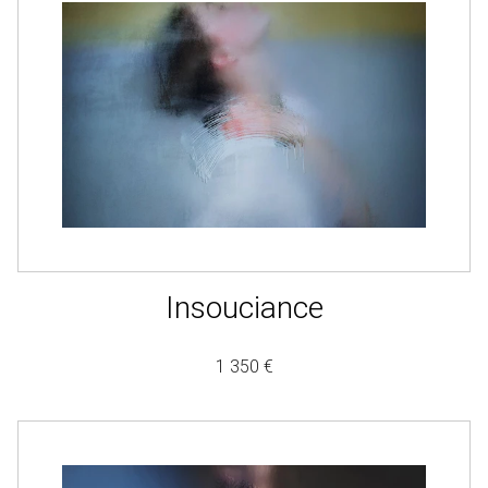
Insouciance
1 350 €