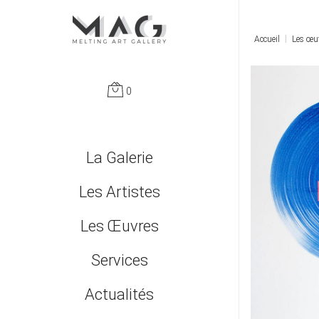
Accueil
Les œu
0
Passer
La Galerie
le
Qui sommes nous ?
Les Artistes
menu
Les Œuvres
Monumentales
Services
Nouveautés
Leasing et fiscalité | Entreprises et professions libérales
Actualités
Peintures
Accompagnement | Conseil